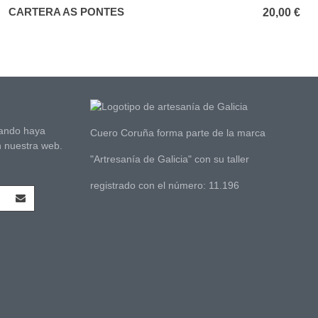
CARTERA AS PONTES
Añadir al carrito
20,00 €
uando haya
Cuero Coruña forma parte de la marca
 nuestra web.
"Artresanía de Galicia" con su taller
registrado con el número: 11.196