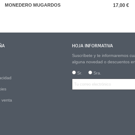
MONEDERO MUGARDOS
Añadir al carrito
17,00 €
ÑA
HOJA INFORMATIVA
Suscríbete y te informaremos c
alguna novedad o descuentos en
Sr.
Sra.
vacidad
kies
 venta