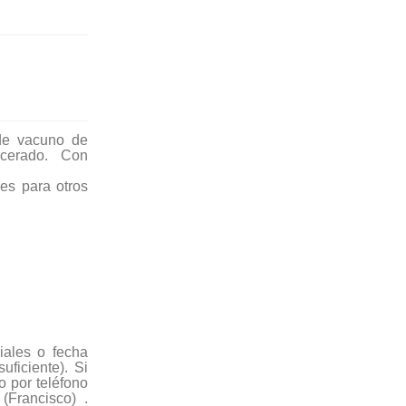
 de vacuno de
ncerado. Con
ores para otros
iales o fecha
ficiente). Si
 por teléfono
Francisco) .