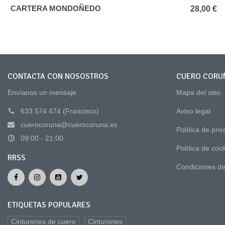
CARTERA MONDOÑEDO
Añadir al carrito
28,00 €
CONTACTA CON NOSOSTROS
CUERO CORU
Envíanos un mensaje
Mapa del sitio
633 574 474 (Francisco)
Aviso legal
cuerocoruna@cuerocoruna.es
Política de pri
09:00 - 21:00
Política de coo
RRSS
Condiciones de
ETIQUETAS POPULARES
Cinturones de cuero
Cinturones